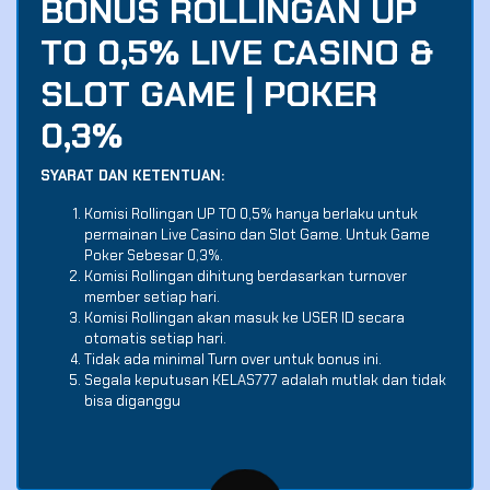
BONUS ROLLINGAN UP
TO 0,5% LIVE CASINO &
SLOT GAME | POKER
0,3%
SYARAT DAN KETENTUAN:
Komisi Rollingan UP TO 0,5% hanya berlaku untuk
permainan Live Casino dan Slot Game. Untuk Game
Poker Sebesar 0,3%.
Komisi Rollingan dihitung berdasarkan turnover
member setiap hari.
Komisi Rollingan akan masuk ke USER ID secara
otomatis setiap hari.
Tidak ada minimal Turn over untuk bonus ini.
Segala keputusan KELAS777 adalah mutlak dan tidak
bisa diganggu